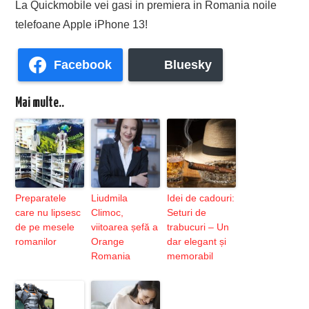
La Quickmobile vei gasi in premiera in Romania noile
telefoane Apple iPhone 13!
Facebook
Bluesky
Mai multe..
Preparatele
Liudmila
Idei de cadouri:
care nu lipsesc
Climoc,
Seturi de
de pe mesele
viitoarea șefă a
trabucuri – Un
romanilor
Orange
dar elegant și
Romania
memorabil