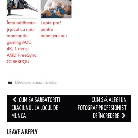
Îmbunătățește-
Lapte praf
ți jocul cu noul
pentru
monitor de
bebelusul tau
gaming AOC
4K, 1 ms și
AMD FreeSync:
G2868PQU
Diverse
,
social media
Post
CUM SA SARBATORITI
CUM SĂ ALEGI UN
navigation
CRACIUNUL LA LOCUL DE
FOTOGRAF PROFESIONIST
MUNCA
DE ÎNCREDERE
LEAVE A REPLY