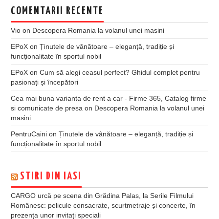
COMENTARII RECENTE
Vio
on
Descopera Romania la volanul unei masini
EPoX
on
Ținutele de vânătoare – eleganță, tradiție și
funcționalitate în sportul nobil
EPoX
on
Cum să alegi ceasul perfect? Ghidul complet pentru
pasionați și începători
Cea mai buna varianta de rent a car - Firme 365, Catalog firme
si comunicate de presa
on
Descopera Romania la volanul unei
masini
PentruCaini
on
Ținutele de vânătoare – eleganță, tradiție și
funcționalitate în sportul nobil
STIRI DIN IASI
CARGO urcă pe scena din Grădina Palas, la Serile Filmului
Românesc: pelicule consacrate, scurtmetraje și concerte, în
prezența unor invitați speciali