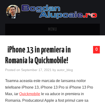
MENU
HOME
iPhone 13 in premiera in
0
CONTACT
Romania la Quickmobile!
DESPRE BOGDAN ALUPOAIE
Posted on
September 17, 2021
by
autor_blog
AUTOMOBILE
Toamna aceasta este marcata de lansarea noilor
telefoane iPhone 13, iPhone 13 Pro si iPhone 13 Pro
DRESS TO IMPRESS
Max, iar
Quickmobile
le va aduce in premiera in
Romania. Producatorul Apple a fost primul care sa
TRAVEL